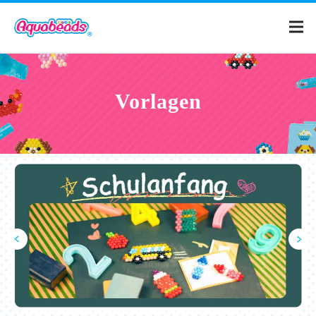
Home
Vorlagen
Produkte
Vorlagen
Was sind Aquabeads?
Filme
FAQ