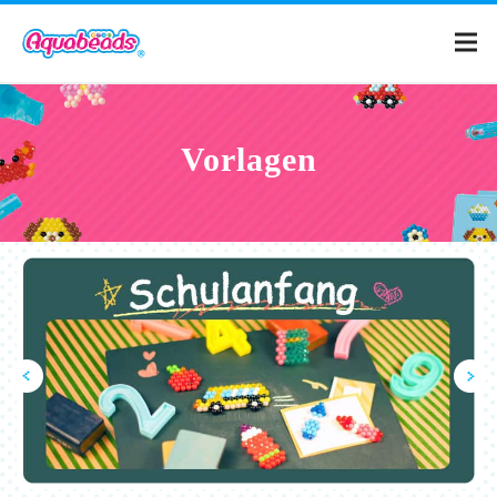
Home
Vorlagen
Produkte
Vorlagen
Was sind Aquabeads?
Filme
FAQ