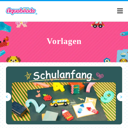
Home
Vorlagen
Produkte
Vorlagen
Was sind Aquabeads?
Filme
FAQ