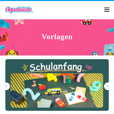
Home
Vorlagen
Produkte
Vorlagen
Was sind Aquabeads?
Filme
FAQ