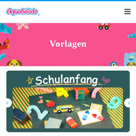
Home
Vorlagen
Produkte
Vorlagen
Was sind Aquabeads?
Filme
FAQ