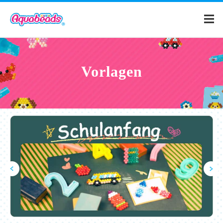
Home
Vorlagen
Produkte
Vorlagen
Was sind Aquabeads?
Filme
FAQ