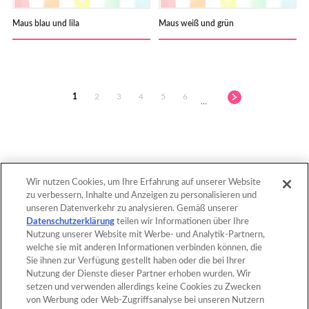
Maus blau und lila
Maus weiß und grün
1
2
3
4
5
6
…
Wir nutzen Cookies, um Ihre Erfahrung auf unserer Website
zu verbessern, Inhalte und Anzeigen zu personalisieren und
nach oben
unseren Datenverkehr zu analysieren. Gemäß unserer
Datenschutzerklärung
teilen wir Informationen über Ihre
Nutzung unserer Website mit Werbe- und Analytik-Partnern,
welche sie mit anderen Informationen verbinden können, die
Home
Produkte
Sie ihnen zur Verfügung gestellt haben oder die bei Ihrer
Nutzung der Dienste dieser Partner erhoben wurden. Wir
Vorlagen
Was sind Aquabeads?
setzen und verwenden allerdings keine Cookies zu Zwecken
von Werbung oder Web-Zugriffsanalyse bei unseren Nutzern
Filme
FAQ