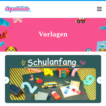
Home
Vorlagen
Produkte
Vorlagen
Was sind Aquabeads?
Filme
FAQ