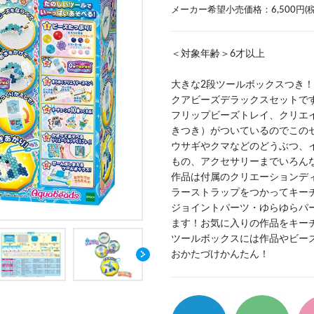
メーカー希望小売価格：6,500円(税込) 
＜対象年齢＞6才以上
大きな2段ツールボックスつき！
クアビーズデラックスセットで
フリップビーズトレイ、クリエ
きつき）がついているのでこの
ウサギやクマなどのどうぶつ、
もの、アクセサリーまでいろん
作品は付属のクリエーションデ
ラーストラップをつかってキー
ジョイントパーツ・ゆらゆらパ
ます！お気に入りの作品をキー
ツールボックスには作品やビー
おかたづけかんたん！