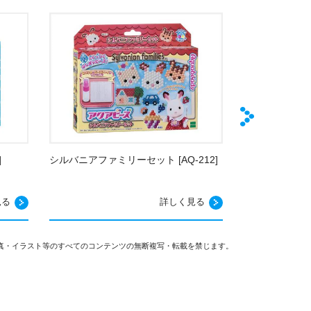
]
シルバニアファミリーセット [AQ-212]
サンリオキャラ
ト スペシャルパッ
見る
詳しく見る
真・イラスト等のすべてのコンテンツの無断複写・転載を禁じます。