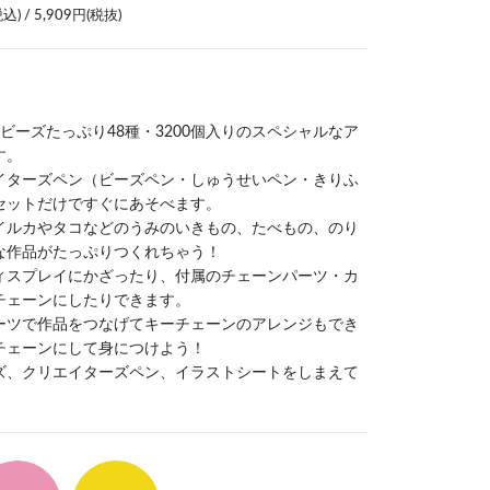
/ 5,909円(税抜)
ビーズたっぷり48種・3200個入りのスペシャルなア
す。
イターズペン（ビーズペン・しゅうせいペン・きりふ
セットだけですぐにあそべます。
イルカやタコなどのうみのいきもの、たべもの、のり
な作品がたっぷりつくれちゃう！
ィスプレイにかざったり、付属のチェーンパーツ・カ
チェーンにしたりできます。
ーツで作品をつなげてキーチェーンのアレンジもでき
チェーンにして身につけよう！
ズ、クリエイターズペン、イラストシートをしまえて