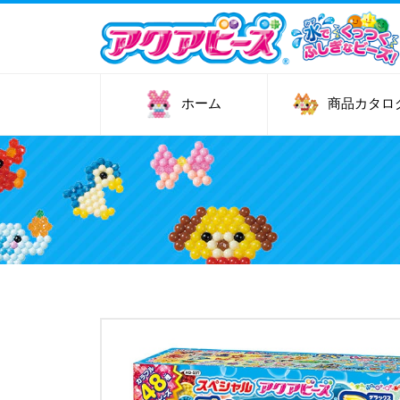
メ
イ
ン
コ
ン
ホーム
商品カタロ
テ
ン
ツ
に
移
動