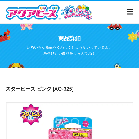
メ
イ
ン
コ
ン
テ
ホーム
商品詳細
ン
ツ
いろいろな商品をくわしくしょうかいしているよ。
に
商品カタログ
あそびたい商品をえらんでね！
移
動
ウェブ限定
イラストシート
スタービーズ ピンク [AQ-325]
アクアビーズ
って？
ムービー
Q&A