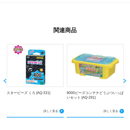
関連商品
スタービーズ くろ [AQ-331]
8000ビーズコンテナどうぶついっぱ
キ
いセット [AQ-291]
詳しく見る
詳しく見る