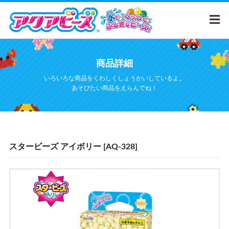
メ
イ
ン
コ
ン
テ
ホーム
商品詳細
ン
ツ
いろいろな商品をくわしくしょうかいしているよ。
に
商品カタログ
あそびたい商品をえらんでね！
移
動
ウェブ限定
イラストシート
スタービーズ アイボリー [AQ-328]
アクアビーズ
って？
ムービー
Q&A