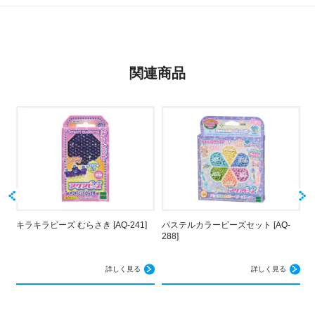
関連商品
キラキラビーズ むらさき [AQ-241]
パステルカラービーズセット [AQ-
ス
288]
3
詳しく見る
詳しく見る