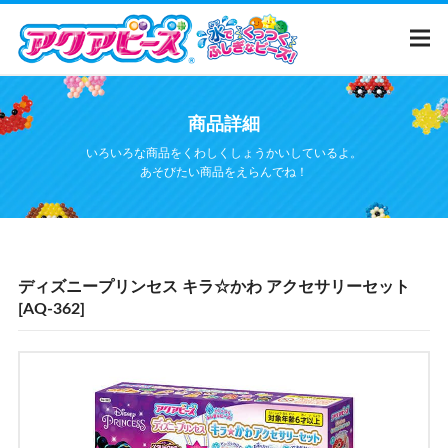
メ
イ
ン
コ
ン
テ
ホーム
商品詳細
ン
ツ
いろいろな商品をくわしくしょうかいしているよ。
に
商品カタログ
あそびたい商品をえらんでね！
移
動
ウェブ限定
イラストシート
ディズニープリンセス キラ☆かわ アクセサリーセット
アクアビーズ
って？
[AQ-362]
ムービー
Q&A