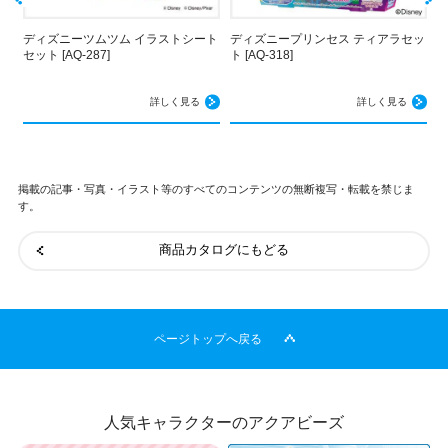
ディズニーツムツム イラストシート
ディズニープリンセス ティアラセッ
セット [AQ-287]
ト [AQ-318]
エ
詳しく見る
詳しく見る
掲載の記事・写真・イラスト等のすべてのコンテンツの無断複写・転載を禁じま
す。
商品カタログにもどる
ページトップへ戻る
人気キャラクターのアクアビーズ