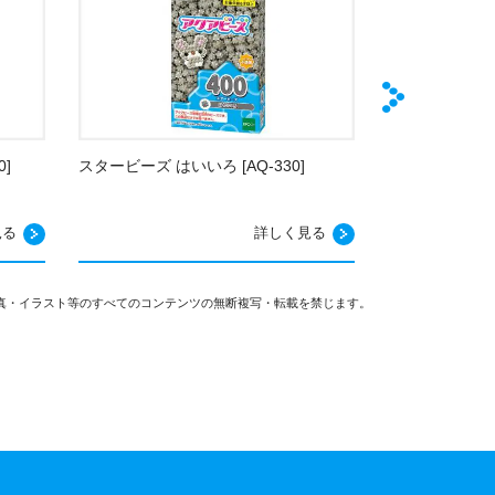
]
スタービーズ はいいろ [AQ-330]
スタービーズ とう
見る
詳しく見る
真・イラスト等のすべてのコンテンツの無断複写・転載を禁じます。