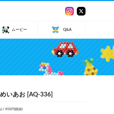
ムービー
Q&A
いあお [AQ-336]
/ 450円(税抜)