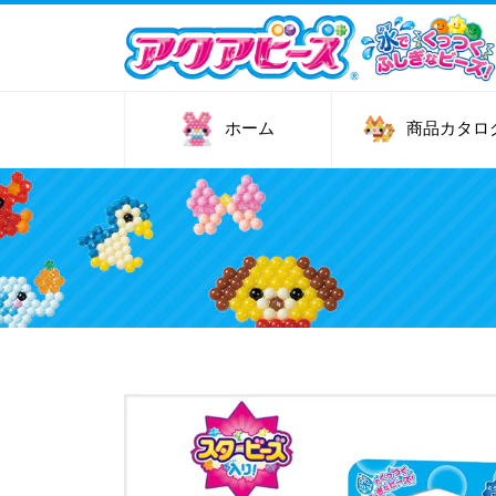
メ
イ
ン
コ
ン
ホーム
商品カタロ
テ
ン
ツ
に
移
動