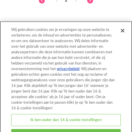
1
2
3
Wij gebruiken cookies om je ervaringen op onze website te
verbeteren, om de inhoud en advertenties te personaliseren,
en om ons dataverkeer te analyseren. Wij delen informatie
Terug naar boven
over het gebruik van onze website met advertentie- en
analysepartners die deze informatie kunnen combineren met
andere informatie die je aan hen hebt verstrekt, of die zij
hebben verzameld via het gebruik van hun diensten, in
Home
Catalogus
overeenstemming met het
privacybeleid
. Wij plaatsen en
gebruiken echter geen cookies met het oog op reclame of
Patronen
Wat is Aquabeads?
webtoegangsanalyses voor onze gebruikers die jonger zijn dan
16 jaar. Klik alsjeblieft op 'Ik ben jonger dan 16' wanneer je
Video's
Voor ouders
jonger bent dan 16 jaar. Klik op 'Ik ben ouder dan 16 &
accepteer alle cookies' als je 16 jaar of ouder bent. Om je
Contact
cookie-instellingen aan te passen klikt je op 'Ik ben ouder dan
16 & cookie-instellingen'.
Over deze website
Ik ben ouder dan 16 & cookie-instellingen
Privacybeleid
Cookies