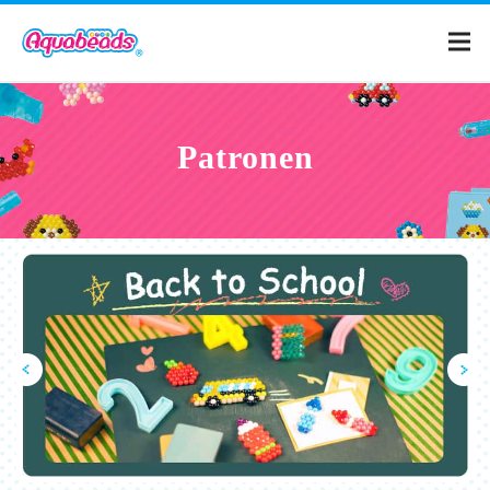
Home
Patronen
Catalogus
Patronen
Wat is Aquabeads?
Video's
Voor ouders