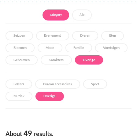
Verkooppunten
category
Alle
Seizoen
Evenement
Dieren
Eten
Bloemen
Mode
Familie
Voertuigen
Gebouwen
Karakters
Overige
Letters
Bureau accessoires
Sport
Muziek
Overige
49
About
results.