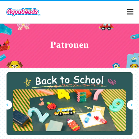
Home
Patronen
Catalogus
Patronen
Wat is Aquabeads?
Video's
Voor ouders