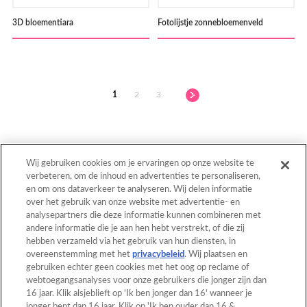
3D bloementiara
Fotolijstje zonnebloemenveld
1
2
3
Wij gebruiken cookies om je ervaringen op onze website te
verbeteren, om de inhoud en advertenties te personaliseren,
en om ons dataverkeer te analyseren. Wij delen informatie
Terug naar boven
over het gebruik van onze website met advertentie- en
analysepartners die deze informatie kunnen combineren met
andere informatie die je aan hen hebt verstrekt, of die zij
hebben verzameld via het gebruik van hun diensten, in
Home
Catalogus
overeenstemming met het
privacybeleid
. Wij plaatsen en
gebruiken echter geen cookies met het oog op reclame of
Patronen
Wat is Aquabeads?
webtoegangsanalyses voor onze gebruikers die jonger zijn dan
16 jaar. Klik alsjeblieft op 'Ik ben jonger dan 16' wanneer je
Video's
Voor ouders
jonger bent dan 16 jaar. Klik op 'Ik ben ouder dan 16 &