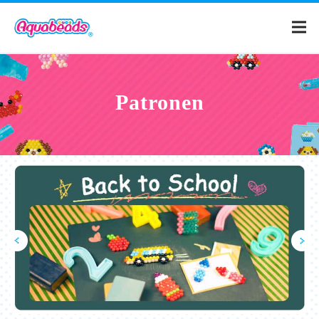
Home
Patronen
Catalogus
Patronen
Wat is Aquabeads?
Video's
Voor ouders