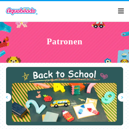
Home
Patronen
Catalogus
Patronen
Wat is Aquabeads?
Video's
Voor ouders