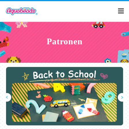
Home
Patronen
Catalogus
Patronen
Wat is Aquabeads?
Video's
Voor ouders