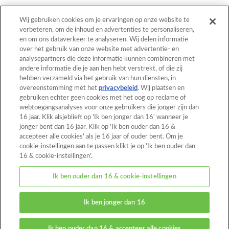
Wij gebruiken cookies om je ervaringen op onze website te
verbeteren, om de inhoud en advertenties te personaliseren,
en om ons dataverkeer te analyseren. Wij delen informatie
Terug naar boven
over het gebruik van onze website met advertentie- en
analysepartners die deze informatie kunnen combineren met
andere informatie die je aan hen hebt verstrekt, of die zij
hebben verzameld via het gebruik van hun diensten, in
Home
Catalogus
overeenstemming met het
privacybeleid
. Wij plaatsen en
gebruiken echter geen cookies met het oog op reclame of
Patronen
Wat is Aquabeads?
webtoegangsanalyses voor onze gebruikers die jonger zijn dan
16 jaar. Klik alsjeblieft op 'Ik ben jonger dan 16' wanneer je
Video's
Voor ouders
jonger bent dan 16 jaar. Klik op 'Ik ben ouder dan 16 &
accepteer alle cookies' als je 16 jaar of ouder bent. Om je
Contact
cookie-instellingen aan te passen klikt je op 'Ik ben ouder dan
16 & cookie-instellingen'.
Over deze website
Ik ben ouder dan 16 & cookie-instellingen
Privacybeleid
Cookies
Ik ben jonger dan 16
Cookie-instellingen
© EPOCH
Ik ben ouder dan 16 & accepteer alle cookies