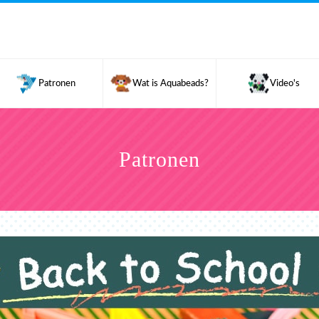
Patronen
Wat is Aquabeads?
Video's
Patronen