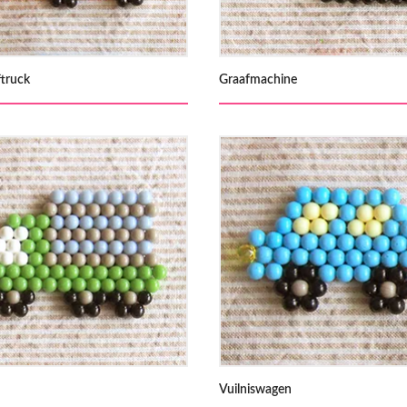
truck
Graafmachine
Vuilniswagen