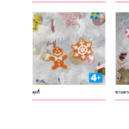
คุกกี้
ซานตาค