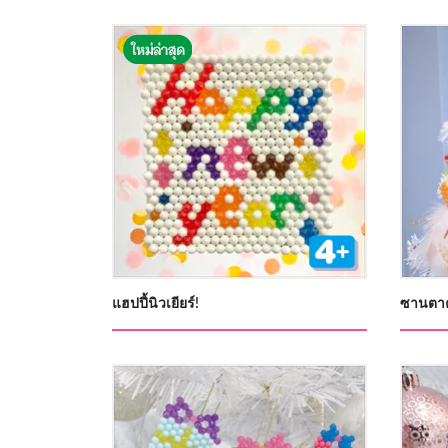
แฮปปี้นิวเยียร์!
ซานตาค