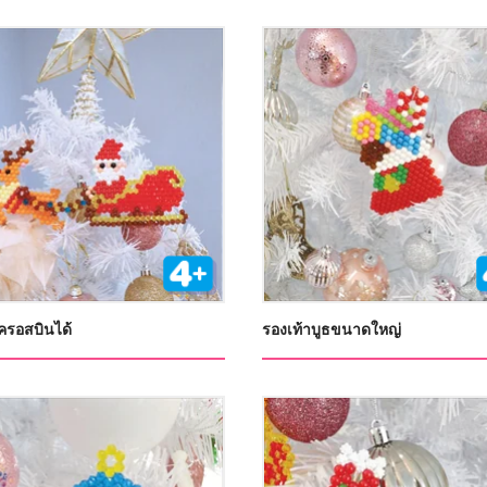
รอสบินได้
รองเท้าบูธขนาดใหญ่