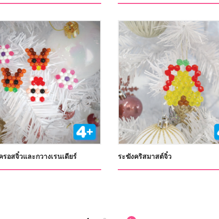
รอสจิ๋วและกวางเรนเดียร์
ระฆังคริสมาสต์จิ๋ว