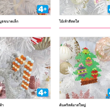
บูธขนาดเล็ก
ไม้เท้าสีสดใส
เท้า
ต้นคริสต์มาสใหญ่