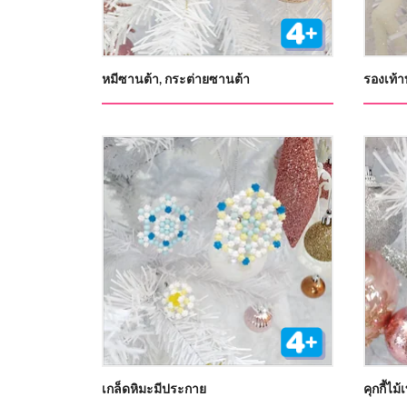
หมีซานต้า, กระต่ายซานต้า
รองเท้า
เกล็ดหิมะมีประกาย
คุกกี้ไม้