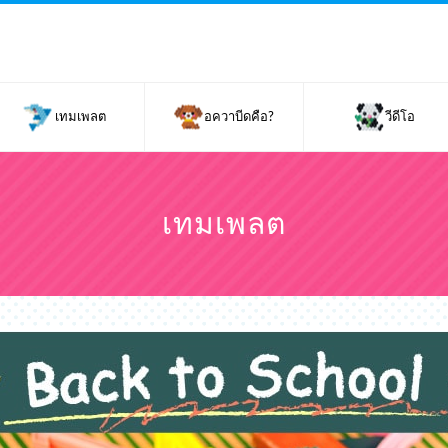
เทมเพลต
อควาบีดคือ?
วีดีโอ
เทมเพลต