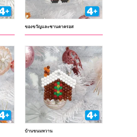
ของขวัญและซานตาครอส
บ้านขนมหวาน