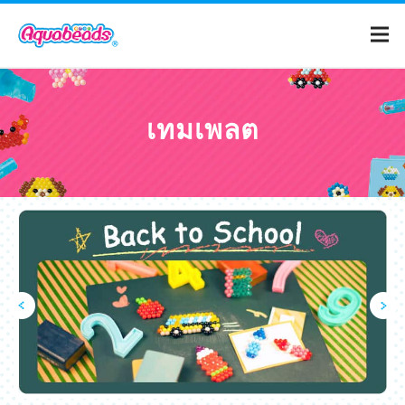
หน้าหลัก
เทมเพลต
แคตตาล็อก
เทมเพลต
อควาบีดคือ?
วีดีโอ
สำหรับผู้ปกครอง