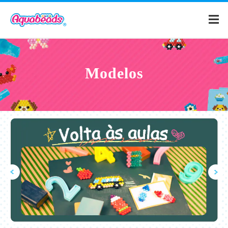
Home
Modelos
Catálogo
Modelos
O que é
Aquabeads?
Vídeo
Para os Pais