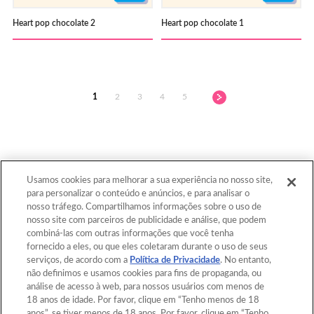
Heart pop chocolate 2
Heart pop chocolate 1
1
2
3
4
5
Usamos cookies para melhorar a sua experiência no nosso site,
para personalizar o conteúdo e anúncios, e para analisar o
Voltar ao topo
nosso tráfego. Compartilhamos informações sobre o uso de
nosso site com parceiros de publicidade e análise, que podem
combiná-las com outras informações que você tenha
fornecido a eles, ou que eles coletaram durante o uso de seus
Home
Catálogo
serviços, de acordo com a
Política de Privacidade
. No entanto,
não definimos e usamos cookies para fins de propaganda, ou
Modelos
O que é Aquabeads?
análise de acesso à web, para nossos usuários com menos de
18 anos de idade. Por favor, clique em “Tenho menos de 18
Vídeo
Para os Pais
anos”, se tiver menos de 18 anos. Por favor, clique em “Tenho