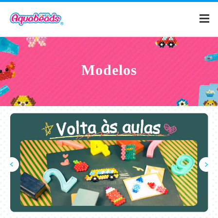
Home
Modelos
Catálogo
Modelos
O que é
Aquabeads?
Vídeo
Para os Pais