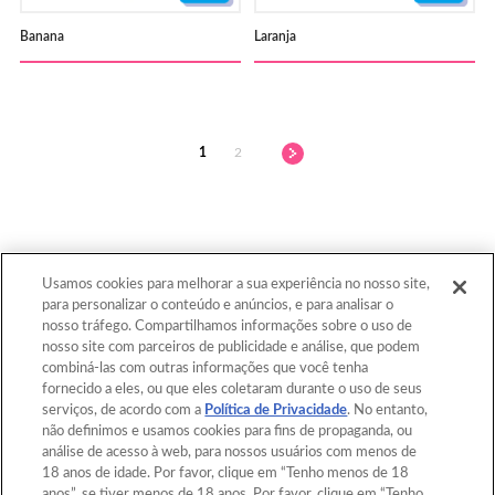
Banana
Laranja
1
2
Usamos cookies para melhorar a sua experiência no nosso site,
para personalizar o conteúdo e anúncios, e para analisar o
Voltar ao topo
nosso tráfego. Compartilhamos informações sobre o uso de
nosso site com parceiros de publicidade e análise, que podem
combiná-las com outras informações que você tenha
fornecido a eles, ou que eles coletaram durante o uso de seus
Home
Catálogo
serviços, de acordo com a
Política de Privacidade
. No entanto,
não definimos e usamos cookies para fins de propaganda, ou
Modelos
O que é Aquabeads?
análise de acesso à web, para nossos usuários com menos de
18 anos de idade. Por favor, clique em “Tenho menos de 18
Vídeo
Para os Pais
anos”, se tiver menos de 18 anos. Por favor, clique em “Tenho