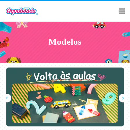
Home
Modelos
Catálogo
Modelos
O que é
Aquabeads?
Vídeo
Para os Pais