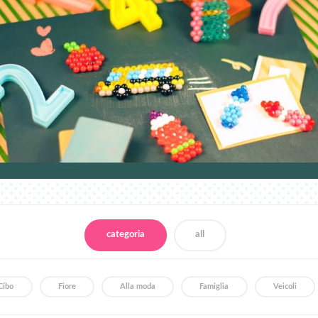
categoria
all
Cibo
Fiore
Alla moda
Famiglia
Veicoli