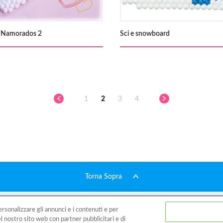
s Namorados 2
Sci e snowboard
1
2
3
4
Torna Sopra
dotti
Creazioni
Cos'è Aquabeads?
Video
Per i genitori
Nego
rsonalizzare gli annunci e i contenuti e per
el nostro sito web con partner pubblicitari e di