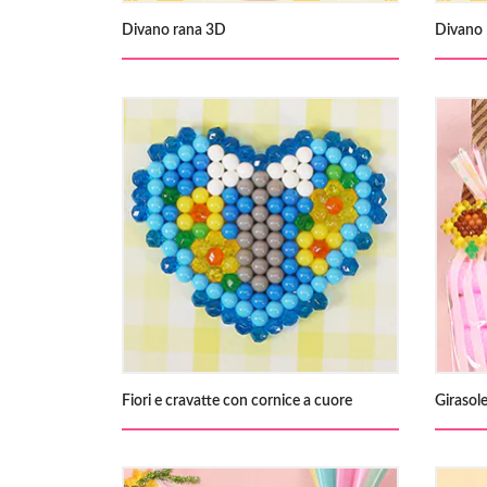
Divano rana 3D
Divano
Fiori e cravatte con cornice a cuore
Girasole