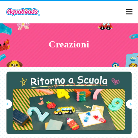
Home
Creazioni
Prodotti
Creazioni
Cos'è Aquabeads?
Video
Per i genitori