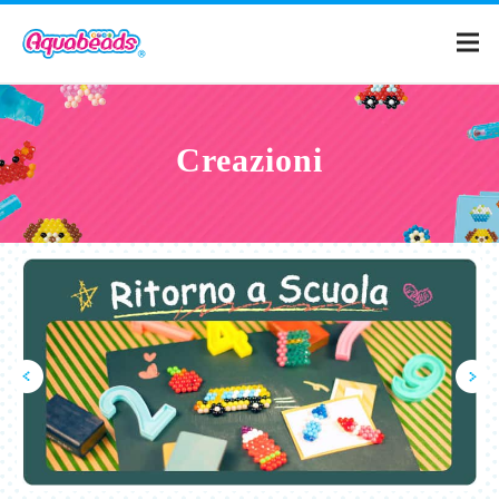
Home
Creazioni
Prodotti
Creazioni
Cos'è Aquabeads?
Video
Per i genitori