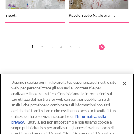
Biscotti
Piccolo Babbo Natale e renne
1
2
3
4
5
6
…
Usiamo i cookie per migliorare la tua esperienza sul nostro sito
web, per personalizzare gli annunci e i contenuti e per
Torna Sopra
analizzare il nostro traffico. Condividiamo le informazioni sul
tuo utilizzo del nostro sito web con partner pubblicitari e di
analisi, che potrebbero combinare tali informazioni con altri
dati che hai fornito loro o che essi hanno raccolto tramite il tuo
Home
Prodotti
utilizzo dei loro servizi, in accordo con
l'Informativa sulla
privacy
. Tuttavia, noi non impostiamo e non usiamo cookie a
Creazioni
Cos'è Aquabeads?
scopo pubblicitario o per analizzare gli accessi web nel caso di
utenti aventi meno di 16 anni. Clicca "Ho meno di 16 anni" se