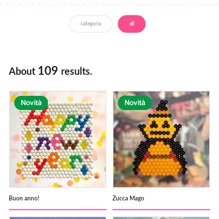
Negozi
categoria
all
109
About
results.
Buon anno!
Zucca Mago