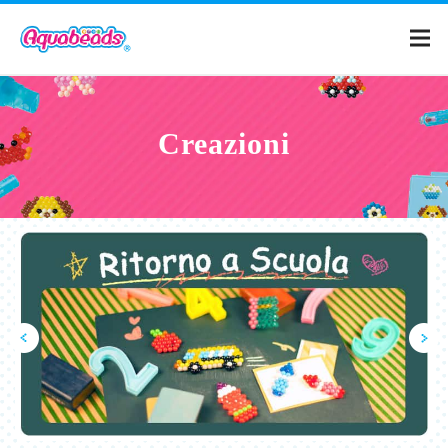
Home
Creazioni
Prodotti
Creazioni
Cos'è Aquabeads?
Video
Per i genitori