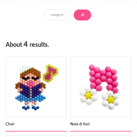
Negozi
categoria
all
4
About
results.
Choir
Nota di fiori