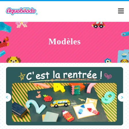
Page d'accueil
Modèles
Catalogue
Modeles
Qu'est-ce qu'Aquabeads ?
Vidéos
Pour les parents