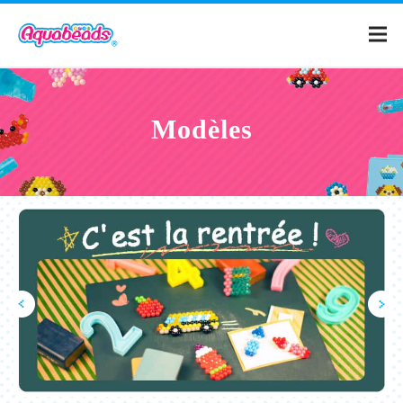
Page d'accueil
Modèles
Catalogue
Modeles
Qu'est-ce qu'Aquabeads ?
Vidéos
Pour les parents