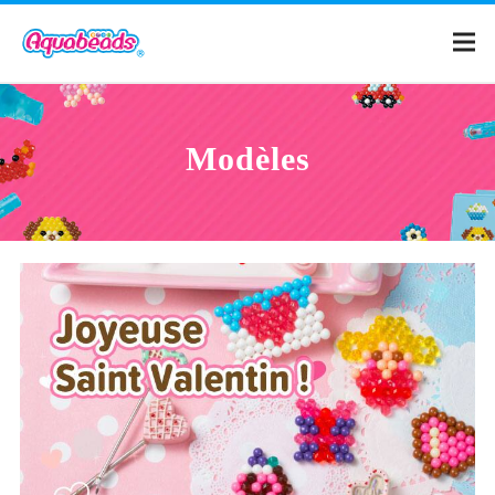
Page d'accueil
Modèles
Catalogue
Modeles
Qu'est-ce qu'Aquabeads ?
Vidéos
Pour les parents