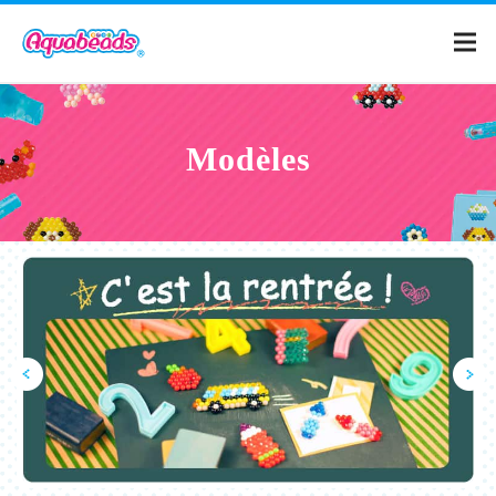
Page d'accueil
Modèles
Catalogue
Modeles
Qu'est-ce qu'Aquabeads ?
Vidéos
Pour les parents