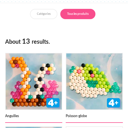
Magasins
Catégories
Tous les produits
Francais
Néerlandais
13
About
results.
Anguilles
Poisson-globe