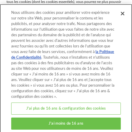
tous les cookies (dont les cookies essentiels), vous pourrez ne plus pouvoir
accéder à tout ou partie de ce site.
Nous utilisons des cookies pour améliorer votre expérience
sur notre site Web, pour personnaliser le contenu et les
publicités, et pour analyser notre trafic. Nous partageons des
Retour au début
informations sur l’utilisation que vous faites de notre site avec
des partenaires du domaine de la publicité et de l’analyse qui
peuvent les associer avec d'autres informations que vous leur
avez fournies ou qu'ils ont collectées lors de l’utilisation que
Page d'accueil
Catalogue
vous avez faite de leurs services, conformément à
la Politique
de Confidentialité
Modèles
. Toutefois, nous n'installons et n'utilisons
Qu'est-ce qu'Aquabeads ?
pas des cookies à des fins publicitaires ou d'analyse de l'accès
Vidéos
Pour les parents
au site Web pour nos utilisateurs de moins de 16 ans. Veuillez
cliquer sur « J'ai moins de 16 ans » si vous avez moins de 16
Magasins
Contact
ans. Veuillez cliquer sur « J'ai plus de 16 ans et j'accepte tous
les cookies » si vous avez 16 ans ou plus. Pour personnaliser la
configuration des cookies, cliquez sur « J'ai plus de 16 ans &
A propos du site
configuration des cookies ».
Politique de confidentialité
J'ai plus de 16 ans & configuration des cookies
Cookies
Configuration des cookies
J'ai moins de 16 ans
© EPOCH