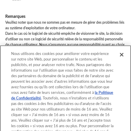
Remarques
Veuillez noter que nous ne sommes pas en mesure de gérer des problèmes liés
au système d'exploitation de votre ordinateur.
Dans le cas où le logiciel de sécurité empêche de visionner le site, la décision
d'utiliser ou non ce logiciel de sécurité relève de la responsabilité personnelle
de chaque utilisateur. Nous n'assumons aucune responsabilité quant au choix
d'utiliser ou non un logiciel de sécurité.
Nous utilisons des cookies pour améliorer votre expérience
sur notre site Web, pour personnaliser le contenu et les
publicités, et pour analyser notre trafic. Nous partageons des
informations sur l’utilisation que vous faites de notre site avec
Retour au début
des partenaires du domaine de la publicité et de l’analyse qui
peuvent les associer avec d'autres informations que vous leur
avez fournies ou qu'ils ont collectées lors de l’utilisation que
vous avez faite de leurs services, conformément à
la Politique
Page d'accueil
Catalogue
de Confidentialité
. Toutefois, nous n'installons et n'utilisons
pas des cookies à des fins publicitaires ou d'analyse de l'accès
Modèles
Qu'est-ce qu'Aquabeads ?
au site Web pour nos utilisateurs de moins de 16 ans. Veuillez
cliquer sur « J'ai moins de 16 ans » si vous avez moins de 16
Vidéos
Pour les parents
ans. Veuillez cliquer sur « J'ai plus de 16 ans et j'accepte tous
les cookies » si vous avez 16 ans ou plus. Pour personnaliser la
Magasins
Contact