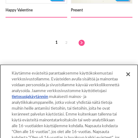
Happy Valentine
Present
1
2
Käytämme evästeitä parantaaksemme käyttökokemustasi
verkkosivustollamme. Evästeiden avulla sisältöä ja mainontaa
voidaan personoida ja sivustollamme käyvää verkkoliikennettä
Takaisin ylös
analysoida. Jaamme verkkosivustomme käyttötietojasi
tietosuojakäytännön
mukaisesti mainos- ja
analytiikkakumppaneille, jotka voivat yhdistää näitä tietoja
muihin heille antamiisi tietoihin, tai tietoihin, joita he ovat
Etusivu
Tuotteet
keränneet palvelun käytöstäsi. Emme kuitenkaan tallenna tai
käytä evästeitä mainontatarkoituksiin tai web-analytiikkaan
Mallikuvat
Mitä Aquabeads on?
alle 16-vuotiaiden käyttäjiemme kohdalla. Napsauta kohdasta
"Olen alle 16-vuotias", jos olet alle 16-vuotias. Napsauta
Videot
Vanhemmille
kohdasta "Olen yli 16-vuotias ja hyväksyn kaikki evästeet", jos