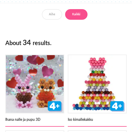
Jälleenmyyjät
Aihe
Kaikki
34
About
results.
Ihana nalle ja pupu 3D
Iso kimallekakku