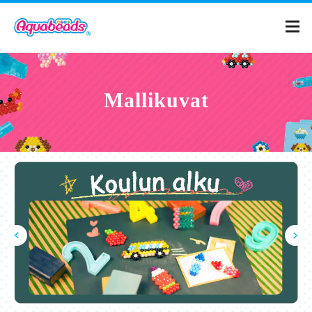
Etusivu
Mallikuvat
Tuotteet
Mallikuvat
Mitä Aquabeads on?
Videot
Vanhemmille