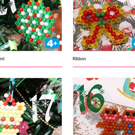
nt
Ribbon