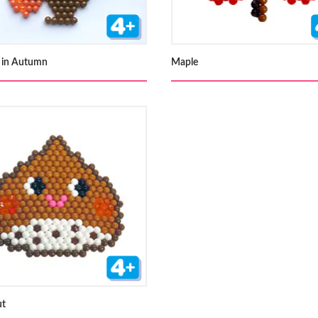
l in Autumn
Maple
ut