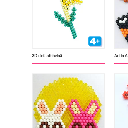
3D elefanttiheinä
Art in 