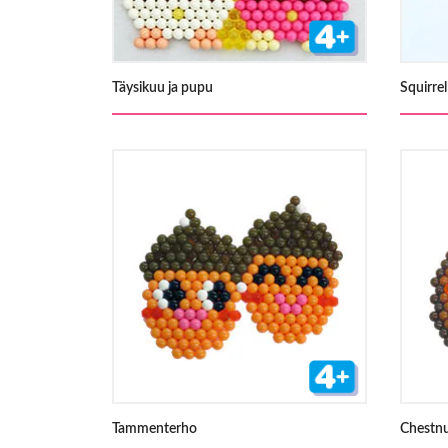
Täysikuu ja pupu
Squirre
Tammenterho
Chestn