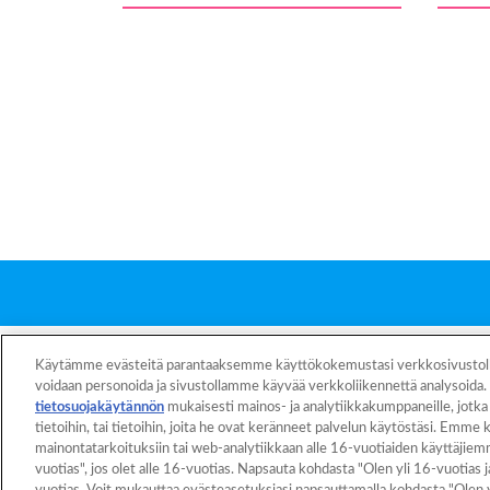
Etusivu
Tuotteet
Käytämme evästeitä parantaaksemme käyttökokemustasi verkkosivustollam
voidaan personoida ja sivustollamme käyvää verkkoliikennettä analysoid
tietosuojakäytännön
mukaisesti mainos- ja analytiikkakumppaneille, jotka v
tietoihin, tai tietoihin, joita he ovat keränneet palvelun käytöstäsi. Emme 
mainontatarkoituksiin tai web-analytiikkaan alle 16-vuotiaiden käyttäjie
vuotias", jos olet alle 16-vuotias. Napsauta kohdasta "Olen yli 16-vuotias 