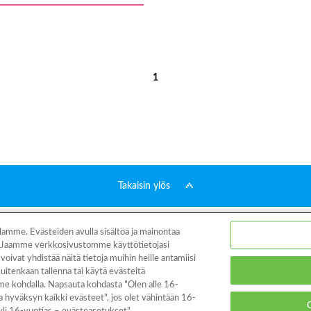
1
Takaisin ylös
Mallikuvat
Mitä Aquabeads on?
Videot
Vanhemmille
Jälleen
me. Evästeiden avulla sisältöä ja mainontaa
a. Jaamme verkkosivustomme käyttötietojasi
oivat yhdistää näitä tietoja muihin heille antamiisi
Tietoa tästä sivustosta
Tietosuojakäytäntö
Evästeet
Evästeasetukset
kuitenkaan tallenna tai käytä evästeitä
mme kohdalla. Napsauta kohdasta "Olen alle 16-
ja hyväksyn kaikki evästeet", jos olet vähintään 16-
© EPOCH
O