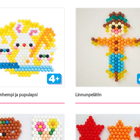
hempi ja pupulapsi
Linnunpelätin