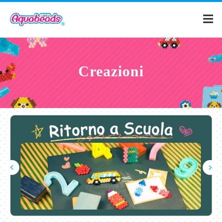
Home
Creazioni
Prodotti
Creazioni
Cos'è Aquabeads?
Video
Per i genitori