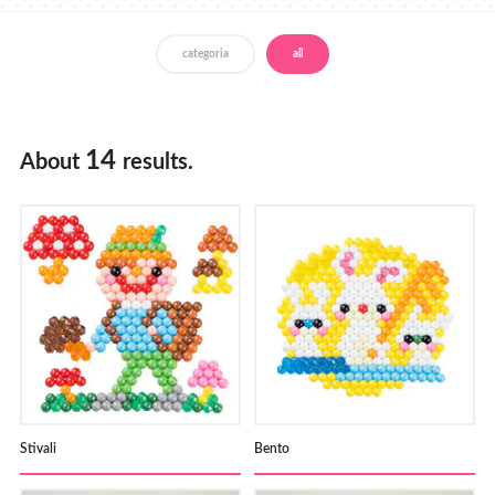
Italiano
Francais
Deutsch
categoria
all
14
About
results.
Stivali
Bento