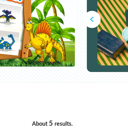
5
About
results.