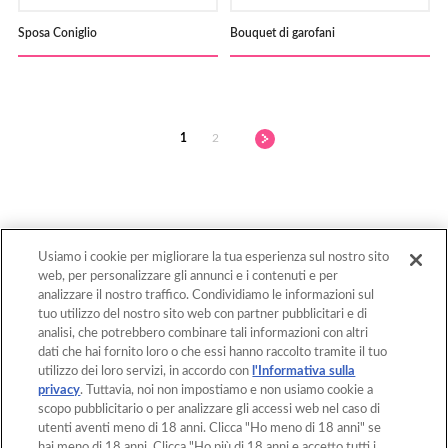
Sposa Coniglio
Bouquet di garofani
1
2
Usiamo i cookie per migliorare la tua esperienza sul nostro sito
web, per personalizzare gli annunci e i contenuti e per
Torna Sopra
analizzare il nostro traffico. Condividiamo le informazioni sul
tuo utilizzo del nostro sito web con partner pubblicitari e di
analisi, che potrebbero combinare tali informazioni con altri
dati che hai fornito loro o che essi hanno raccolto tramite il tuo
Home
Prodotti
utilizzo dei loro servizi, in accordo con
l'Informativa sulla
privacy
. Tuttavia, noi non impostiamo e non usiamo cookie a
Creazioni
Cos'è Aquabeads?
scopo pubblicitario o per analizzare gli accessi web nel caso di
utenti aventi meno di 18 anni. Clicca "Ho meno di 18 anni" se
Video
Per i genitori
hai meno di 18 anni. Clicca "Ho più di 18 anni e accetto tutti i