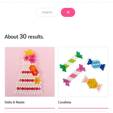
Italiano
Francais
Deutsch
categoria
all
30
About
results.
Stella di Natale
Cavallette