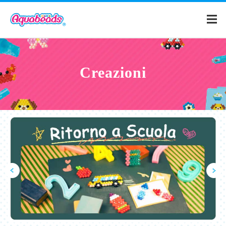
Home
Creazioni
Prodotti
Creazioni
Cos'è Aquabeads?
Video
Per i genitori