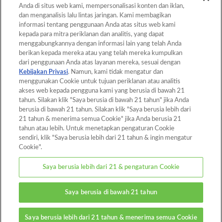
Anda di situs web kami, mempersonalisasi konten dan iklan,
dan menganalisis lalu lintas jaringan. Kami membagikan
informasi tentang penggunaan Anda atas situs web kami
kepada para mitra periklanan dan analitis, yang dapat
Back to Top
menggabungkannya dengan informasi lain yang telah Anda
berikan kepada mereka atau yang telah mereka kumpulkan
dari penggunaan Anda atas layanan mereka, sesuai dengan
Kebijakan Privasi
. Namun, kami tidak mengatur dan
Home
Products
menggunakan Cookie untuk tujuan periklanan atau analitis
akses web kepada pengguna kami yang berusia di bawah 21
Templates
What is Aquabeads?
tahun. Silakan klik "Saya berusia di bawah 21 tahun" jika Anda
berusia di bawah 21 tahun. Silakan klik "Saya berusia lebih dari
Video
For Parents
21 tahun & menerima semua Cookie" jika Anda berusia 21
tahun atau lebih. Untuk menetapkan pengaturan Cookie
Store Locator
Contact
sendiri, klik "Saya berusia lebih dari 21 tahun & ingin mengatur
Cookie".
About this website
Saya berusia lebih dari 21 & pengaturan Cookie
Privacy Policy
Cookies
Saya berusia di bawah 21 tahun
Cookie Settings
© EPOCH
Saya berusia lebih dari 21 tahun & menerima semua Cookie