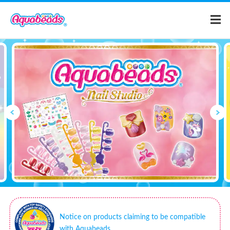
Home
Products
Templates
What is Aquabeads?
Video
For Parents
Notice on products claiming to be compatible
with Aquabeads