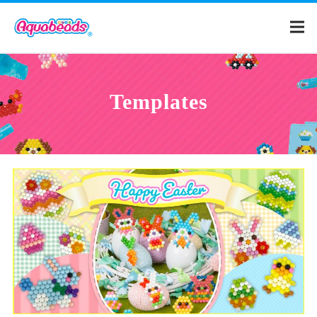
Home
Templates
Products
Templates
What is Aquabeads?
Video
For Parents