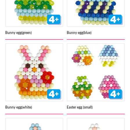
Bunny egg(green)
Bunny egg(blue)
Bunny egg(white)
Easter egg (small)