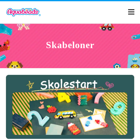
Hjem
Skabeloner
Katalog
Skabeloner
Hvad er Aquabeads?
Videoer
Til forældre