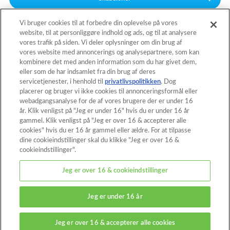
Vi bruger cookies til at forbedre din oplevelse på vores
website, til at personliggøre indhold og ads, og til at analysere
Tilbage til toppen
vores trafik på siden. Vi deler oplysninger om din brug af
vores website med annoncerings og analysepartnere, som kan
kombinere det med anden information som du har givet dem,
eller som de har indsamlet fra din brug af deres
Hjem
Katalog
servicetjenester, i henhold til
privatlivspolitikken
. Dog
placerer og bruger vi ikke cookies til annonceringsformål eller
Skabeloner
Hvad er Aquabeads?
webadgangsanalyse for de af vores brugere der er under 16
år. Klik venligst på "Jeg er under 16" hvis du er under 16 år
Videoer
Til forældre
gammel. Klik venligst på "Jeg er over 16 & accepterer alle
cookies" hvis du er 16 år gammel eller ældre. For at tilpasse
Her kan det købes
Kontakt
dine cookieindstillinger skal du klikke "Jeg er over 16 &
cookieindstillinger".
Om dette netsted
Jeg er over 16 & cookieindstillinger
Betingelser og vilkar
Cookies
Jeg er under 16 år
Cookieindstillinger
© EPOCH
Jeg er over 16 & accepterer alle cookies