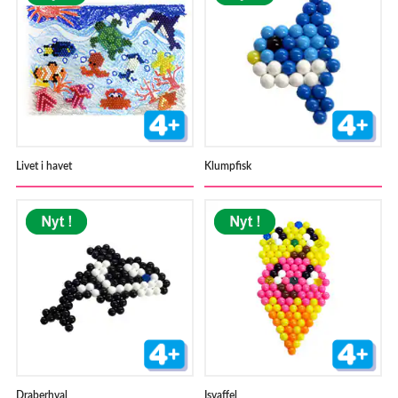
Livet i havet
Klumpfisk
Draberhval
Isvaffel