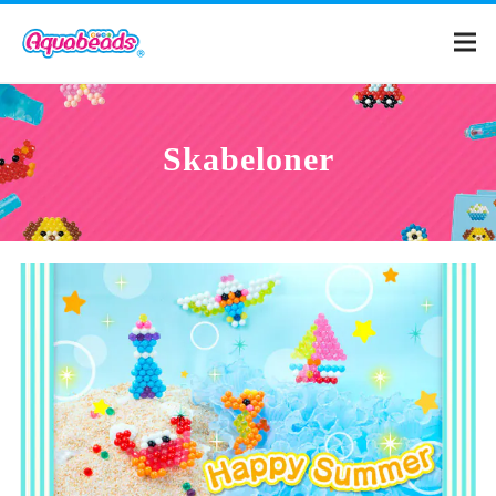
Hjem
Skabeloner
Katalog
Skabeloner
Hvad er Aquabeads?
Videoer
Til forældre