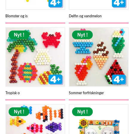
Blomster og is
Delfin og vandmelon
Tropisk o
Sommer forfriskninger