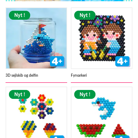
Her kan
det købes
3D sejlskib og delfin
Fyrvarkeri