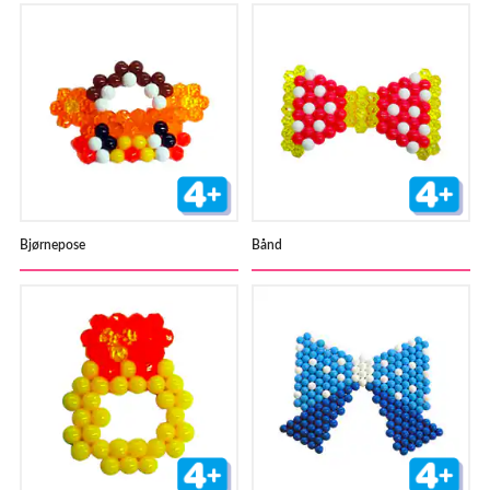
Bjørnepose
Bånd