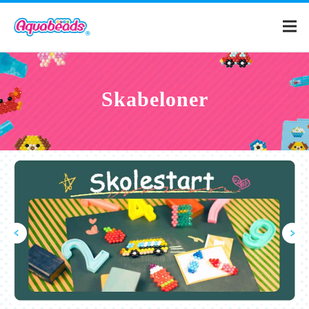
Hjem
Skabeloner
Katalog
Skabeloner
Hvad er Aquabeads?
Videoer
Til forældre