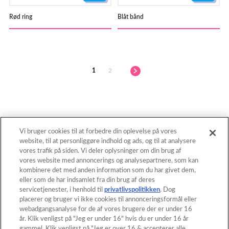
Rød ring
Blåt bånd
1
2
Vi bruger cookies til at forbedre din oplevelse på vores
website, til at personliggøre indhold og ads, og til at analysere
Tilbage til toppen
vores trafik på siden. Vi deler oplysninger om din brug af
vores website med annoncerings og analysepartnere, som kan
kombinere det med anden information som du har givet dem,
eller som de har indsamlet fra din brug af deres
Hjem
Katalog
servicetjenester, i henhold til
privatlivspolitikken
. Dog
placerer og bruger vi ikke cookies til annonceringsformål eller
Skabeloner
Hvad er Aquabeads?
webadgangsanalyse for de af vores brugere der er under 16
år. Klik venligst på "Jeg er under 16" hvis du er under 16 år
Videoer
Til forældre
gammel. Klik venligst på "Jeg er over 16 & accepterer alle