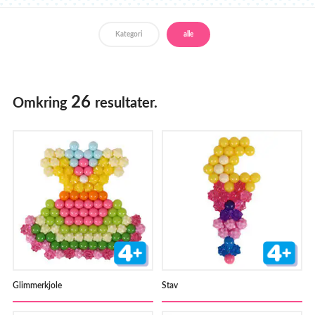
Her kan
det købes
Kategori
alle
26
Omkring
resultater.
Glimmerkjole
Stav