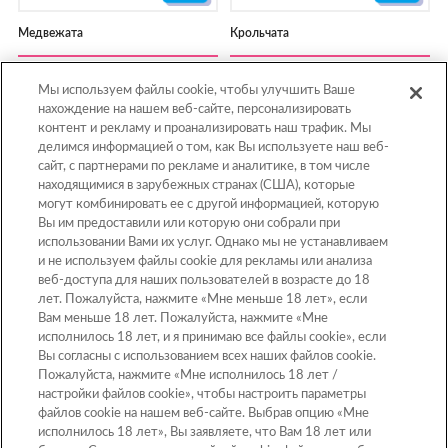
Медвежата
Крольчата
Мы используем файлы cookie, чтобы улучшить Ваше
нахождение на нашем веб-сайте, персонализировать
контент и рекламу и проанализировать наш трафик. Мы
1
2
3
делимся информацией о том, как Вы используете наш веб-
сайт, с партнерами по рекламе и аналитике, в том числе
находящимися в зарубежных странах (США), которые
могут комбинировать ее с другой информацией, которую
Вы им предоставили или которую они собрали при
использовании Вами их услуг. Однако мы не устанавливаем
и не используем файлы cookie для рекламы или анализа
веб-доступа для наших пользователей в возрасте до 18
Перейти к началу
лет. Пожалуйста, нажмите «Мне меньше 18 лет», если
Вам меньше 18 лет. Пожалуйста, нажмите «Мне
исполнилось 18 лет, и я принимаю все файлы cookie», если
Вы согласны с использованием всех наших файлов cookie.
Домой
Каталог
Пожалуйста, нажмите «Мне исполнилось 18 лет /
настройки файлов cookie», чтобы настроить параметры
Шаблоны
Что такое Аквабидс?
файлов cookie на нашем веб-сайте. Выбрав опцию «Мне
исполнилось 18 лет», Вы заявляете, что Вам 18 лет или
Видео
Для родителей