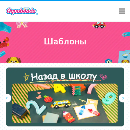
Домой
Шаблоны
Каталог
Шаблоны
Что такое Аквабидс?
Видео
Для родителей