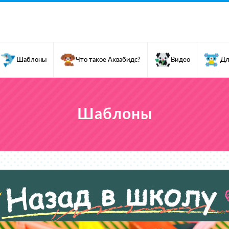
Шаблоны
Что такое Аквабидс?
Видео
Дл
Шаблоны