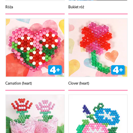
Róża
Bukiet róż
Carnation (heart)
Clover (heart)