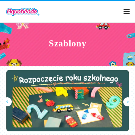
Strona główna
Szablony
Katalog
Szablony
Co to są
Aquabeads?
Filmy
Dla rodziców