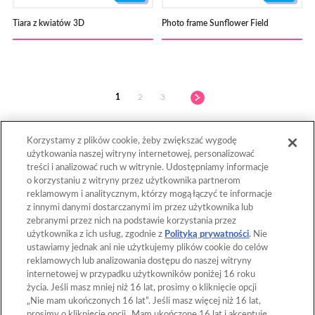
Tiara z kwiatów 3D
Photo frame Sunflower Field
1
2
3
Korzystamy z plików cookie, żeby zwiększać wygodę
użytkowania naszej witryny internetowej, personalizować
treści i analizować ruch w witrynie. Udostępniamy informacje
o korzystaniu z witryny przez użytkownika partnerom
reklamowym i analitycznym, którzy mogą łączyć te informacje
Powrót do góry
z innymi danymi dostarczanymi im przez użytkownika lub
zebranymi przez nich na podstawie korzystania przez
użytkownika z ich usług, zgodnie z
Polityką prywatności
. Nie
ustawiamy jednak ani nie użytkujemy plików cookie do celów
Strona główna
Katalog
reklamowych lub analizowania dostępu do naszej witryny
internetowej w przypadku użytkowników poniżej 16 roku
Szablony
Co to są Aquabeads?
życia. Jeśli masz mniej niż 16 lat, prosimy o kliknięcie opcji
„Nie mam ukończonych 16 lat”. Jeśli masz więcej niż 16 lat,
Filmy
Dla rodziców
prosimy o kliknięcie opcji „Mam ukończone 16 lat i akceptuję