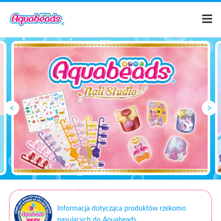
Strona główna
Katalog
Szablony
Co to są
Aquabeads?
Filmy
Dla rodziców
Informacja dotycząca produktów rzekomo
pasujących do Aquabeads.