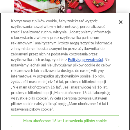
Korzystamy z plików cookie, żeby zwiększać wygodę
użytkowania naszej witryny internetowej, personalizować
treści i analizować ruch w witrynie. Udostępniamy informacje
o korzystaniu z witryny przez użytkownika partnerom
reklamowym i analitycznym, którzy mogą łączyć te informacje
Powrót do góry
z innymi danymi dostarczanymi im przez użytkownika lub
zebranymi przez nich na podstawie korzystania przez
użytkownika z ich usług, zgodnie z
Polityką prywatności
. Nie
ustawiamy jednak ani nie użytkujemy plików cookie do celów
Strona główna
Katalog
reklamowych lub analizowania dostępu do naszej witryny
internetowej w przypadku użytkowników poniżej 16 roku
Szablony
Co to są Aquabeads?
życia. Jeśli masz mniej niż 16 lat, prosimy o kliknięcie opcji
„Nie mam ukończonych 16 lat”. Jeśli masz więcej niż 16 lat,
Filmy
Dla rodziców
prosimy o kliknięcie opcji „Mam ukończone 16 lat i akceptuję
wszystkie pliki cookie”. W celu spersonalizowania ustawień
Gdzie kupić
Kontakt
plików cookie należy kliknąć opcję „Mam ukończone 16 lat i
ustawienia plików cookie”.
Informacje o tej witrynie
Mam ukończone 16 lat i ustawienia plików cookie
Zasady ochrony prywatności
Pliki cookie