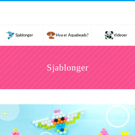
Sjablonger
Hva er Aquabeads?
Videoer
Sjablonger